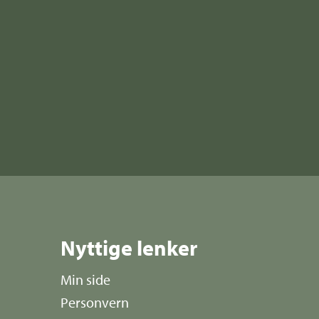
Nyttige lenker
Min side
Personvern