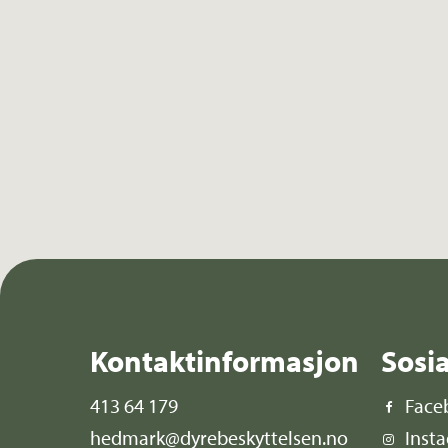
Kontaktinformasjon
Sosi
413 64 179
Face
hedmark@dyrebeskyttelsen.no
Inst