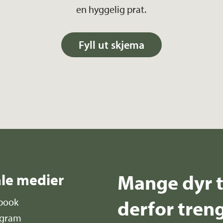
en hyggelig prat.
Fyll ut skjema
Mange dyr t
ale medier
derfor treng
book
agram