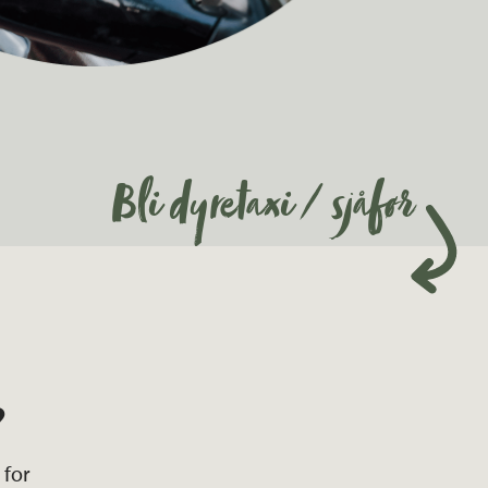
Bli dyretaxi / sjåfør
?
 for