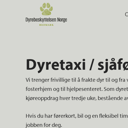
Skip
to
main
content
Dyretaxi / sjåf
Vi trenger frivillige til å frakte dyr til og f
fosterhjem og til hjelpesenteret. Som dyret
kjøreoppdrag hver tredje uke, bestående av 
Hvis du har førerkort, bil og en fleksibel t
Trykk enter for å søke eller ESC for å lukke
jobben for deg.