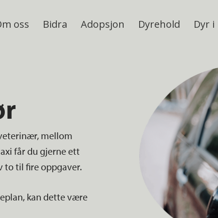
Om oss
Bidra
Adopsjon
Dyrehold
Dyr i
ør
ra veterinær, mellom
axi får du gjerne ett
to til fire oppgaver.
imeplan, kan dette være