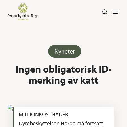
Skip
Navig
search
to
main
content
Nyheter
Ingen obligatorisk ID-
merking av katt
MILLIONKOSTNADER:
Dyrebeskyttelsen Norge må fortsatt