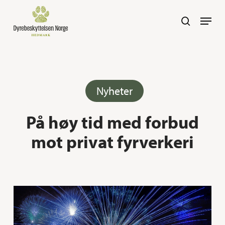
Skip
Navig
search
to
main
content
Nyheter
På høy tid med forbud
mot privat fyrverkeri