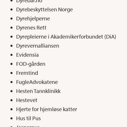
Dyrebar.no
Dyrebeskyttelsen Norge
Dyrehjelperne
Dyrenes Rett
Dyrepleierne i Akademikerforbundet (DiA)
Dyrevernalliansen
Evidensia
FOD-gården
Fremtind
FugleAdvokatene
Hesten Tannklinikk
Hestevet
Hjerte for hjemløse katter
Hus til Pus